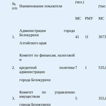
(чел.)
№
Наименование показателя
(тыс
п/п
МС
РМУ
МС
Администрация города
Белокурихи
1.
41
11
3073
Алтайского края
Комитет по финансам, налоговой
и
2.
кредитной политике
7
1
535,
администрации
города Белокурихи
Комитет по управлению
имуществом
3.
5
355,
города Белокурихи