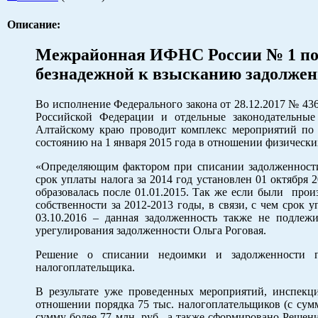
Описание:
Межрайонная ИФНС России № 1 по 
безнадежной к взысканию задолжен
Во исполнение Федерального закона от 28.12.2017 № 43
Российской Федерации и отдельные законодатель
Алтайскому краю проводит комплекс мероприятий по 
состоянию на 1 января 2015 года в отношении физическ
«Определяющим фактором при списании задолженности
срок уплаты налога за 2014 год установлен 01 октября 
образовалась после 01.01.2015. Так же если были прои
собственности за 2012-2013 годы, в связи, с чем срок
03.10.2016 – данная задолженность также не подлеж
урегулирования задолженности Ольга Роговая.
Решение о списании недоимки и задолженности 
налогоплательщика.
В результате уже проведенных мероприятий, инспекц
отношении порядка 75 тыс. налогоплательщиков (с су
сумму более 77 млн. руб., а также сформировано Решен