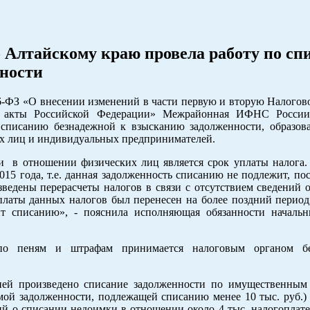
Алтайскому краю провела работу по сп
ности
6-ФЗ «О внесении изменений в части первую и вторую Налогово
ные акты Российской Федерации» Межрайонная ИФНС Росс
списанию безнадежной к взысканию задолженности, образов
их лиц и индивидуальных предпринимателей.
 в отношении физических лиц является срок уплаты налога.
2015 года, т.е. данная задолженность списанию не подлежит, по
зведены перерасчеты налогов в связи с отсутствием сведений 
 уплаты данных налогов был перенесен на более поздний перио
ит списанию», - пояснила исполняющая обязанности начальн
по пеням и штрафам принимается налоговым органом бе
ией произведено списание задолженности по имущественным
ммой задолженности, подлежащей списанию менее 10 тыс. руб.
ий о списании недоимки в отношении около 4 тыс. налогоплате