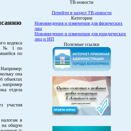
ТВ-новости
Перейти в раздел ТВ-новости
Категории
исанию
Нововведения и изменения для физических
лиц
Нововведение и изменения для юридических
лиц и ИП
го кодекса
Полезные ссылки
ии № 1 по
авшейся по
 Например:
скольку она
об объектах
д, например
ика отдела
з участия
 налогам в
) на общую
льщиков (с