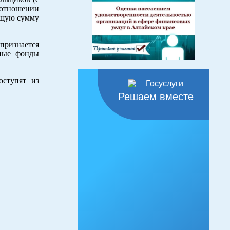
отношении
бщую сумму
признается
тные фонды
оступят из
Решаем вместе