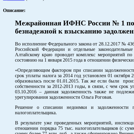
Описание:
Межрайонная ИФНС России № 1 по 
безнадежной к взысканию задолжен
Во исполнение Федерального закона от 28.12.2017 № 43
Российской Федерации и отдельные законодатель
Алтайскому краю проводит комплекс мероприятий по 
состоянию на 1 января 2015 года в отношении физическ
«Определяющим фактором при списании задолженности
срок уплаты налога за 2014 год установлен 01 октября 
образовалась после 01.01.2015. Так же если были прои
собственности за 2012-2013 годы, в связи, с чем срок
03.10.2016 – данная задолженность также не подлеж
урегулирования задолженности Ольга Роговая.
Решение о списании недоимки и задолженности 
налогоплательщика.
В результате уже проведенных мероприятий, инспекц
отношении порядка 75 тыс. налогоплательщиков (с су
сумму более 77 млн. руб., а также сформировано Решен