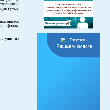
отношении
бщую сумму
признается
тные фонды
оступят из
Решаем вместе