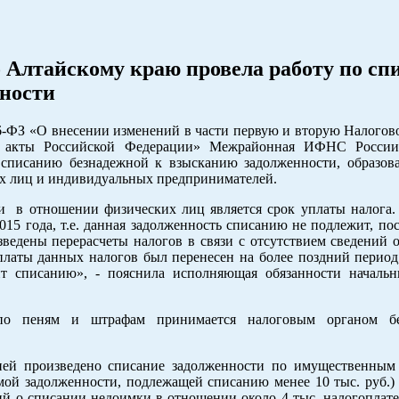
Алтайскому краю провела работу по сп
ности
6-ФЗ «О внесении изменений в части первую и вторую Налогово
ные акты Российской Федерации» Межрайонная ИФНС Росс
списанию безнадежной к взысканию задолженности, образов
их лиц и индивидуальных предпринимателей.
 в отношении физических лиц является срок уплаты налога.
2015 года, т.е. данная задолженность списанию не подлежит, по
зведены перерасчеты налогов в связи с отсутствием сведений 
 уплаты данных налогов был перенесен на более поздний перио
ит списанию», - пояснила исполняющая обязанности начальн
по пеням и штрафам принимается налоговым органом бе
ией произведено списание задолженности по имущественным
ммой задолженности, подлежащей списанию менее 10 тыс. руб.
ий о списании недоимки в отношении около 4 тыс. налогоплате