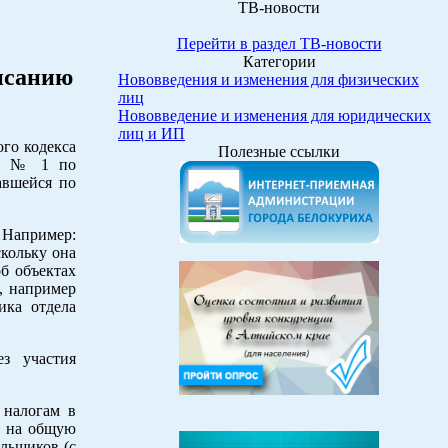
ТВ-новости
Перейти в раздел ТВ-новости
Категории
исанию
Нововведения и изменения для физических
лиц
Нововведение и изменения для юридических
лиц и ИП
го кодекса
Полезные ссылки
ии № 1 по
авшейся по
 Например:
скольку она
об объектах
д, например
ика отдела
з участия
 налогам в
) на общую
льщиков (с