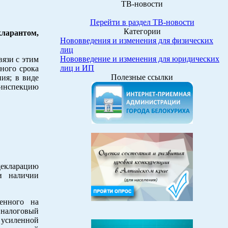
ТВ-новости
Перейти в раздел ТВ-новости
Категории
кларантом,
Нововведения и изменения для физических
лиц
Нововведение и изменения для юридических
вязи с этим
лиц и ИП
ного срока
Полезные ссылки
ия; в виде
ю инспекцию
декларацию
и наличии
енного на
в налоговый
 усиленной