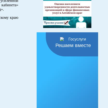
усиленной
 кабинета»
ц».
скому краю
Решаем вместе