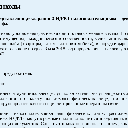
 доходы
редставления декларации 3-НДФЛ налогоплательщиком – де
афа.
налогу на доходы физических лиц осталось меньше месяца. В с
и имущества, находившегося в собственности, менее минималь
или наём (квартиры, гаража или автомобиля); в порядке дарен
я и в срок не позднее 3 мая 2018 года представить в налогову
ДФЛ.
о представителя;
сов.
енных и муниципальных услуг пользователи, могут направить 
екларации по налогу на доходы физических лиц», но пр
орую предоставляют специализированные операторы связи.
бинет налогоплательщика для физических лиц», располож
ле «3-НДФЛ», могут в режиме онлайн заполнить и представить 
ающих документов. Сделать это можно с использованием, как