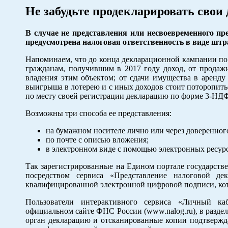
Не забудьте продекларировать свои
В случае не представления или несвоевременного п
предусмотрена налоговая ответственность в виде штр
Напоминаем, что до конца декларационной кампании по 
гражданам, получившим в 2017 году доход, от продаж
владения этим объектом; от сдачи имущества в аренду 
выигрыша в лотерею и с иных доходов стоит поторопитьс
по месту своей регистрации декларацию по форме 3-Н
Возможны три способа ее представления:
на бумажном носителе лично или через доверенног
по почте с описью вложения;
в электронном виде с помощью электронных ресур
Так зарегистрированные на Едином портале государств
посредством сервиса «Представление налоговой д
квалифицированной электронной цифровой подписи, кот
Пользователи интерактивного сервиса «Личный ка
официальном сайте ФНС России (www.nalog.ru), в разде
орган декларацию и отсканированные копии подтвержд