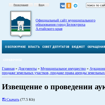
Регистрация
Вход
Официальный сайт муниципального
образования город Белокуриха
Алтайского края
О БЕЛОКУРИХЕ
ВЛАСТЬ
СОВЕТ ДЕПУТАТОВ
БЮДЖЕТ
ОБРАЩЕНИ
СПРАВОЧНОЕ
Главная
»
Документы
»
Муниципальное имущество
»
Аукцион
продаже земельных участков, продаже права аренды земельных
Извещение о проведении ау
Скачать
(77.5 Kb)