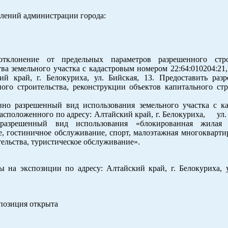
влений администрации города:
тклонение от предельных параметров разрешенного строи
ва земельного участка с кадастровым номером 22:64:010204:21
ий край, г. Белокуриха, ул. Бийская, 13. Предоставить раз
ого строительства, реконструкции объектов капитального стр
вно разрешенный вид использования земельного участка с к
расположенного по адресу: Алтайский край, г. Белокуриха, ул.
разрешенный вид использования «блокированная жилая з
е, гостиничное обслуживание, спорт, малоэтажная многокварти
ельства, туристическое обслуживание».
на экспозиции по адресу: Алтайский край, г. Белокуриха, у
спозиция открыта