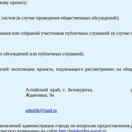
мому проекту:
систем (в случае проведения общественных обсуждений);
брания или собраний участников публичных слушаний (в случае 
ных обсуждений или публичных слушаний;
ителей экспозиции проекта, подлежащего рассмотрению на об
Алтайский край, г. Белокуриха, ул.
Ждановых, 9а
admblk@mail.ru
ановлений администрации города по вопросам предоставления 
участка) размещены на сайте
http://belokuriha-gorod.ru