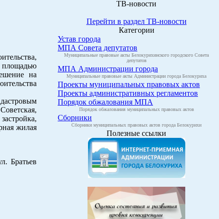
ТВ-новости
Перейти в раздел ТВ-новости
Категории
Устав города
МПА Совета депутатов
Муниципальные правовые акты Белокурихинского городского Совета
тельства,
депутатов
, площадью
МПА Администрации города
решение на
Муниципальные правовые акты Администрации города Белокуриха
оительства
Проекты муниципальных правовых актов
Проекты административных регламентов
адастровым
Порядок обжалования МПА
 Советская,
Порядок обжалования муниципальных правовых актов
Сборники
астройка,
Сборники муниципальных правовых актов города Белокурихи
рная жилая
Полезные ссылки
л. Братьев