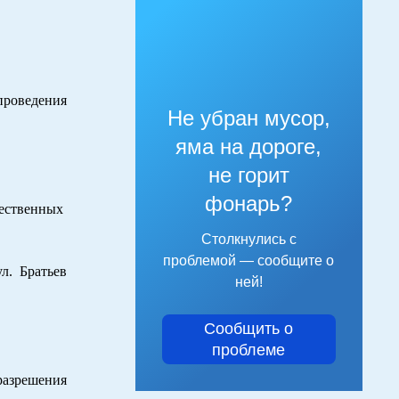
проведения
Не убран мусор,
яма на дороге,
не горит
фонарь?
щественных
Столкнулись с
проблемой — сообщите о
 Братьев
ней!
Сообщить о
проблеме
разрешения