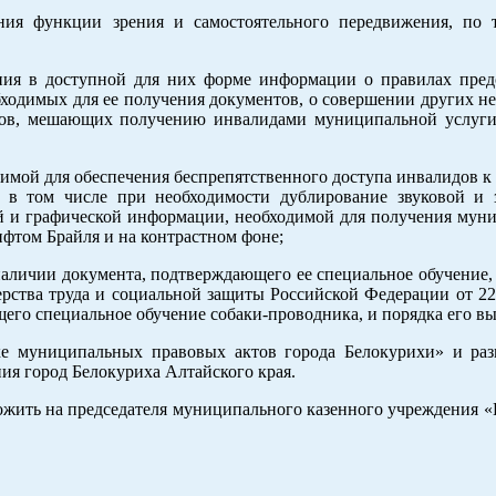
ия функции зрения и самостоятельного передвижения, по 
ния в доступной для них форме информации о правилах пред
бходимых для ее получения документов, о совершении других н
ров, мешающих получению инвалидами муниципальной услуги
мой для обеспечения беспрепятственного доступа инвалидов к 
, в том числе при необходимости дублирование звуковой и 
ой и графической информации, необходимой для получения мун
фтом Брайля и на контрастном фоне;
наличии документа, подтверждающего ее специальное обучение,
рства труда и социальной защиты Российской Федерации от 22
го специальное обучение собаки-проводника, и порядка его вы
ке муниципальных правовых актов города Белокурихи» и раз
я город Белокуриха Алтайского края.
ожить на председателя муниципального казенного учреждения «