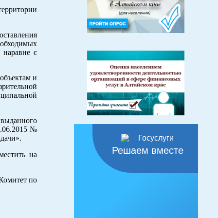
территории
оставления
еобходимых
 наравне с
объектам и
зрительной
иципальной
 выданного
.06.2015 №
дачи».
Решаем вместе
местить на
Комитет по