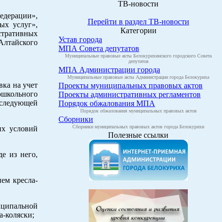
ТВ-новости
едерации»,
Перейти в раздел ТВ-новости
ых услуг»,
Категории
стративных
Устав города
Алтайского
МПА Совета депутатов
Муниципальные правовые акты Белокурихинского городского Совета
депутатов
МПА Администрации города
Муниципальные правовые акты Администрации города Белокуриха
ка на учет
Проекты муниципальных правовых актов
школьного
Проекты административных регламентов
 следующей
Порядок обжалования МПА
Порядок обжалования муниципальных правовых актов
Сборники
Сборники муниципальных правовых актов города Белокурихи
их условий
Полезные ссылки
е из него,
ем кресла-
иципальной
а-коляски;