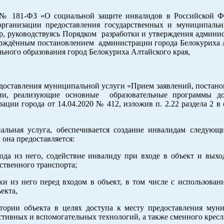
5 № 181-ФЗ «О социальной защите инвалидов в Российской Ф
рганизации предоставления государственных и муниципальн
р, руководствуясь Порядком разработки и утверждения админи
верждённым постановлением администрации города Белокуриха 
ального образования город Белокуриха Алтайского края,
доставления муниципальной услуги «Прием заявлений, постанов
ии, реализующие основные образовательные программы до
ции города от 14.04.2020 № 412, изложив п. 2.22 раздела 2 в
альная услуга, обеспечивается создание инвалидам следующ
 она предоставляется:
ода из него, содействие инвалиду при входе в объект и выход
твенного транспорта;
и из него перед входом в объект, в том числе с использовани
екта,
тории объекта в целях доступа к месту предоставления мун
истивных и вспомогательных технологий, а также сменного кресл