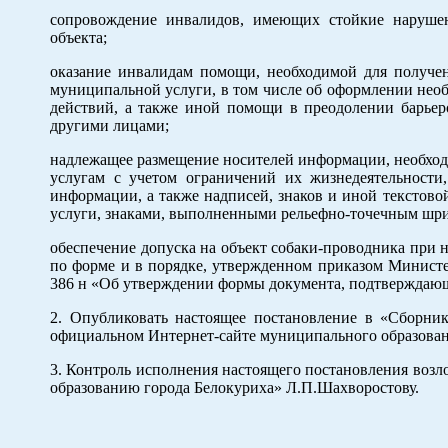
сопровождение инвалидов, имеющих стойкие нарушен
объекта;
оказание инвалидам помощи, необходимой для получе
муниципальной услуги, в том числе об оформлении нео
действий, а также иной помощи в преодолении барье
другими лицами;
надлежащее размещение носителей информации, необходи
услугам с учетом ограничений их жизнедеятельности
информации, а также надписей, знаков и иной текстов
услуги, знаками, выполненными рельефно-точечным шри
обеспечение допуска на объект собаки-проводника при 
по форме и в порядке, утвержденном приказом Министе
386 н «Об утверждении формы документа, подтверждающе
2. Опубликовать настоящее постановление в «Сборни
официальном Интернет-сайте муниципального образовани
3. Контроль исполнения настоящего постановления возл
образованию города Белокуриха» Л.П.Шахворостову.