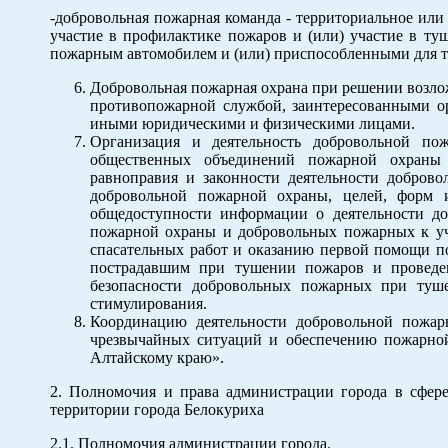
-добровольная пожарная команда - территориальное ил
участие в профилактике пожаров и (или) участие в т
пожарным автомобилем и (или) приспособленными для т
Добровольная пожарная охрана при решении возлож
противопожарной службой, заинтересованными о
иными юридическими и физическими лицами.
Организация и деятельность добровольной по
общественных объединений пожарной охраны 
равноправия и законности деятельности добров
добровольной пожарной охраны, целей, форм и
общедоступности информации о деятельности до
пожарной охраны и добровольных пожарных к уч
спасательных работ и оказанию первой помощи п
пострадавшим при тушении пожаров и проведен
безопасности добровольных пожарных при туше
стимулирования.
Координацию деятельности добровольной пожар
чрезвычайных ситуаций и обеспечению пожарно
Алтайскому краю».
2. Полномочия и права администрации города в сфере
территории города Белокуриха
2.1. Полномочия администрации города.