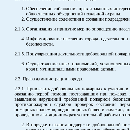
Обеспечение соблюдения прав и законных интере
общественных объединений пожарной охраны.
Осуществление содействия в создании подразделе
2.1.3. Организация и принятие мер по оповещению насел
Информирование населения города о деятельност
безопасности.
2.1.5. Популяризация деятельности добровольной пожар
Осуществление иных полномочий, установленных 
края и муниципальными правовыми актами.
2.2. Права администрации города.
2.2.1. Привлекать добровольных пожарных к участию в
оказанию первой помощи пострадавшим при пожарах, п
выявление нарушений требований пожарной безопасн
противопожарной службой проверок состояния перв
пожарных водоемов, водонапорных башен и скважин, по
проведению агитационно- разъяснительной работы по по
В порядке оказания поддержки добровольной пож
охраны на период исполнения ими обязанностей 