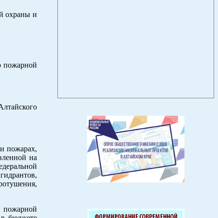
й охраны и
р пожарной
Алтайского
и пожарах,
вленной на
едеральной
гидрантов,
ротушения,
й пожарной
 в бюджете