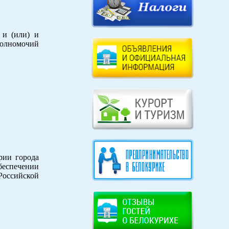
 и (или) и
полномочий
рии города
беспечении
Российской