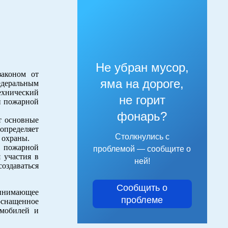
Не убран мусор,
законом от
яма на дороге,
едеральным
ехнический
не горит
й пожарной
фонарь?
т основные
определяет
Столкнулись с
 охраны.
е пожарной
проблемой — сообщите о
 участия в
ней!
оздаваться
Сообщить о
ринимающее
проблеме
оснащенное
мобилей и