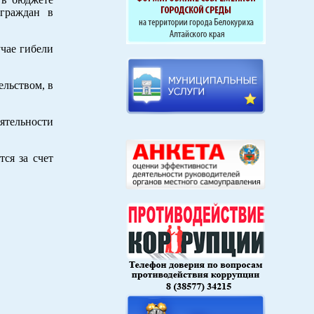
граждан в
учае гибели
льством, в
ятельности
ся за счет