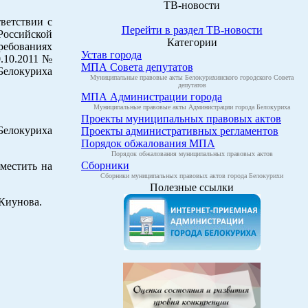
ТВ-новости
тветствии с
Перейти в раздел ТВ-новости
Российской
Категории
ребованиях
Устав города
.10.2011 №
МПА Совета депутатов
 Белокуриха
Муниципальные правовые акты Белокурихинского городского Совета
депутатов
МПА Администрации города
Муниципальные правовые акты Администрации города Белокуриха
Проекты муниципальных правовых актов
Белокуриха
Проекты административных регламентов
Порядок обжалования МПА
Порядок обжалования муниципальных правовых актов
Сборники
местить на
Сборники муниципальных правовых актов города Белокурихи
Полезные ссылки
 Киунова.