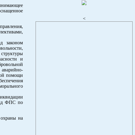
ринимающее
оснащенное
<
управления,
лективами,
ед законом
ольности,
 структуры
ласности и
бровольной
 аварийно-
вой помощи
беспечения
морального
ликвидации
ряд ФПС по
 охраны на