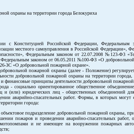
рной охраны на территории города Белокуриха
вии с Конституцией Российской Федерации, Федеральным 
зации местного самоуправления в Российской Федерации», Ф
опасности», Федеральным законом от 22.07.2008 №123-Ф3 «Т
, Федеральным законом от 06.05.2011 №100-ФЗ «О добровольно
№126-ЗС «О добровольной пожарной охране».
добровольной пожарной охраны (далее - Положение) регулируе
льности добровольной пожарной охраны на территории города, 
е и финансовые принципы деятельности добровольной пожарной
рода - социально ориентированное общественное объединени
ц и (или) юридических лиц - общественных объединений для
ении аварийно-спасательных работ. Формы, в которых могут с
территории города:
и объектовое подразделение добровольной пожарной охраны, п
ушении пожаров и проведении аварийно-спасательных работ, 
 мотопомпами и не имеющее на вооружении пожарных авто
дств;