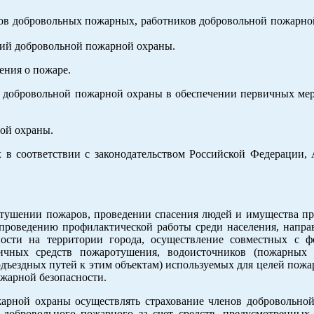
сов добровольных пожарных, работников добровольной пожарно
ний добровольной пожарной охраны.
ения о пожаре.
и добровольной пожарной охраны в обеспечении первичных ме
ной охраны.
в соответствии с законодательством Российской Федерации, 
 тушении пожаров, проведении спасения людей и имущества пр
роведению профилактической работы среди населения, напра
ости на территории города, осуществление совместных с ф
ичных средств пожаротушения, водоисточников (пожарных 
дъездных путей к этим объектам) используемых для целей пожа
жарной безопасности.
арной охраны осуществлять страхование членов добровольно
добровольного пожарного за счет средств, предусмотренных