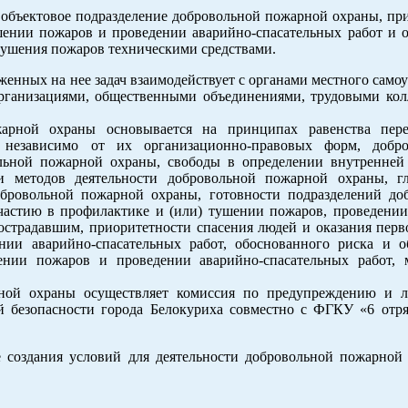
и объектовое подразделение добровольной пожарной охраны, п
ушении пожаров и проведении аварийно-спасательных работ и 
ушения пожаров техническими средствами.
енных на нее задач взаимодействует с органами местного само
рганизациями, общественными объединениями, трудовыми кол
жарной охраны основывается на принципах равенства пер
независимо от их организационно-правовых форм, добров
ольной пожарной охраны, свободы в определении внутренней
 методов деятельности добровольной пожарной охраны, г
бровольной пожарной охраны, готовности подразделений до
астию в профилактике и (или) тушении пожаров, проведении
острадавшим, приоритетности спасения людей и оказания пер
ии аварийно-спасательных работ, обоснованного риска и о
нии пожаров и проведении аварийно-спасательных работ, 
ной охраны осуществляет комиссия по предупреждению и 
й безопасности города Белокуриха совместно с ФГКУ «6 от
 создания условий для деятельности добровольной пожарной