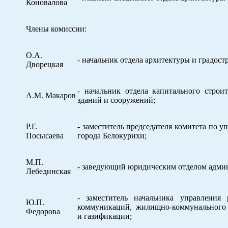
Коновалова
Члены комиссии:
О.А.
- начальник отдела архитектуры и градост
Дворецкая
- начальник отдела капитального строит
А.М. Макаров
зданий и сооружений;
Р.Г.
- заместитель председателя комитета по 
Посысаева
города Белокурихи;
М.П.
- заведующий юридическим отделом админ
Лебединская
- заместитель начальника управления
Ю.П.
коммуникаций, жилищно-коммунального х
Федорова
и газификации;