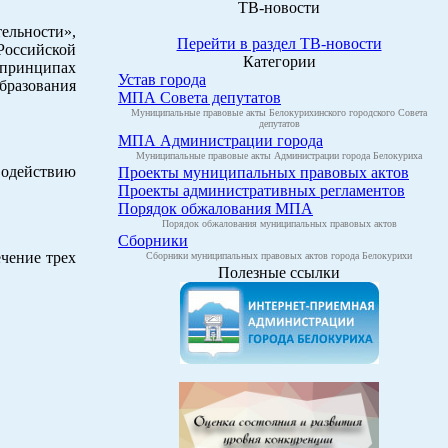
ТВ-новости
ельности»,
Перейти в раздел ТВ-новости
Российской
Категории
 принципах
Устав города
бразования
МПА Совета депутатов
Муниципальные правовые акты Белокурихинского городского Совета
депутатов
МПА Администрации города
Муниципальные правовые акты Администрации города Белокуриха
одействию
Проекты муниципальных правовых актов
Проекты административных регламентов
Порядок обжалования МПА
Порядок обжалования муниципальных правовых актов
Сборники
чение трех
Сборники муниципальных правовых актов города Белокурихи
Полезные ссылки