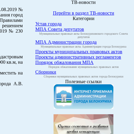
ТВ-новости
.08.2019 №
Перейти в раздел ТВ-новости
вания город
Категории
, Правилами
Устав города
и решением
МПА Совета депутатов
2019 № 230
Муниципальные правовые акты Белокурихинского городского Совета
депутатов
МПА Администрации города
Муниципальные правовые акты Администрации города Белокуриха
Проекты муниципальных правовых актов
адастровым
Проекты административных регламентов
00 кв.м, на
Порядок обжалования МПА
Порядок обжалования муниципальных правовых актов
Сборники
местить на
Сборники муниципальных правовых актов города Белокурихи
Полезные ссылки
орода А.В.