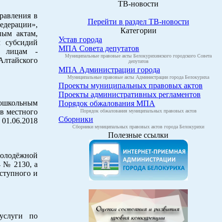
ТВ-новости
равления в
Перейти в раздел ТВ-новости
дерации»,
Категории
ным актам,
Устав города
 субсидий
МПА Совета депутатов
м лицам -
Муниципальные правовые акты Белокурихинского городского Совета
Алтайского
депутатов
МПА Администрации города
Муниципальные правовые акты Администрации города Белокуриха
Проекты муниципальных правовых актов
Проекты административных регламентов
ошкольным
Порядок обжалования МПА
тв местного
Порядок обжалования муниципальных правовых актов
Сборники
01.06.2018
Сборники муниципальных правовых актов города Белокурихи
Полезные ссылки
молодёжной
 № 2130, а
ступного и
услуги по