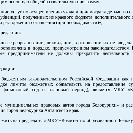
ющим основную общеобразовательную программу
ание услуг по осуществлению ухода и присмотра за детьми и со
 субвенций, полученных из краевого бюджета, дополнительного
о расторжении соглашения (при необходимости)»;
 редакции:
оцессе реорганизации, ликвидации, в отношении их не введена
иостановлена в порядке, предусмотренном законодательством 
ые предприниматели не должны прекратить деятельность 
дакции:
о бюджетным законодательством Российской Федерации как 
ядке лимиты бюджетных обязательств на предоставление с
й финансовый год и плановый период), является МКУ «К
ке муниципальных правовых актов города Белокурихи» и раз
я город Белокуриха Алтайского края.
ожить на председателя МКУ «Комитет по образованию г. Белоку