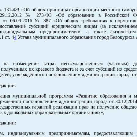
№ 131-ФЗ «Об общих принципах организации местного самоуп
9.12.2012 № 273-ФЗ «Об образовании в Российской Фе
и от 06.09.2016 № 887 «Об общих требованиях к норматив
оставление субсидий юридическим лицам (за исключением
 индивидуальным предпринимателям, а также физически
1 ст. 4
4
Устава муниципального образования город Белокуриха 
 на возмещение затрат негосударственным (частным) д
 полученных их краевого бюджета и за счет субсидий из средс
етей, утверждённого постановлением администрации города от 
дакции:
изация муниципальной программы «Развитие образования и 
ержденной постановлением администрации города от 30.12.2014
сударственных гарантий реализации прав на получение общедо
ных дошкольных образовательных организациях»;
дакции:
ам, индивидуальным предпринимателям, предоставляющим 