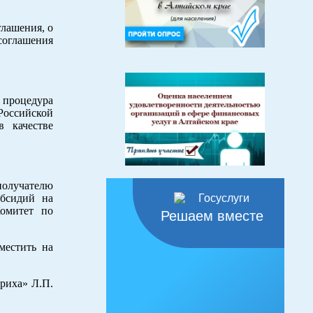
глашения, о
 соглашения
 процедура
Российской
в качестве
получателю
убсидий на
омитет по
Решаем вместе
местить на
риха» Л.П.