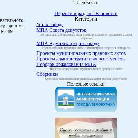
ТВ-новости
Перейти в раздел ТВ-новости
Категории
вательного
Устав города
вержденное
МПА Совета депутатов
7 №589
Муниципальные правовые акты Белокурихинского городского Совета
депутатов
МПА Администрации города
Муниципальные правовые акты Администрации города Белокуриха
Проекты муниципальных правовых актов
Проекты административных регламентов
Порядок обжалования МПА
Порядок обжалования муниципальных правовых актов
Сборники
Сборники муниципальных правовых актов города Белокурихи
Полезные ссылки