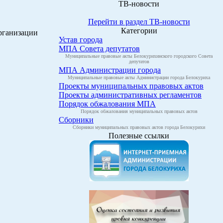
ТВ-новости
Перейти в раздел ТВ-новости
Категории
рганизации
Устав города
МПА Совета депутатов
Муниципальные правовые акты Белокурихинского городского Совета
депутатов
МПА Администрации города
Муниципальные правовые акты Администрации города Белокуриха
Проекты муниципальных правовых актов
Проекты административных регламентов
Порядок обжалования МПА
Порядок обжалования муниципальных правовых актов
Сборники
Сборники муниципальных правовых актов города Белокурихи
Полезные ссылки