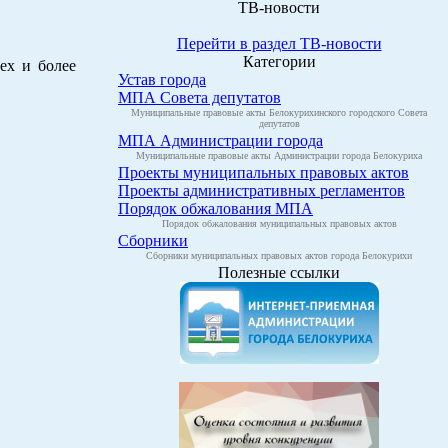
ТВ-новости
Перейти в раздел ТВ-новости
Категории
ех и более
Устав города
МПА Совета депутатов
Муниципальные правовые акты Белокурихинского городского Совета
депутатов
МПА Администрации города
Муниципальные правовые акты Администрации города Белокуриха
Проекты муниципальных правовых актов
Проекты административных регламентов
Порядок обжалования МПА
Порядок обжалования муниципальных правовых актов
Сборники
Сборники муниципальных правовых актов города Белокурихи
Полезные ссылки