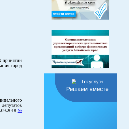
«О принятии
ания город
Решаем вместе
ципального
 депутатов
0.09.2018
№