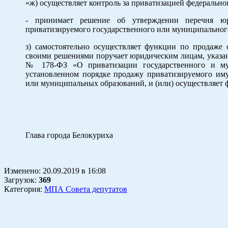
«ж) осуществляет контроль за приватизацией федерально
- принимает решение об утверждении перечня ю
приватизируемого государственного или муниципального
з) самостоятельно осуществляет функции по продаже 
своими решениями поручает юридическим лицам, указ
№ 178-ФЗ «О приватизации государственного и мун
установленном порядке продажу приватизируемого иму
или муниципальных образований, и (или) осуществляет 
Глава города Белокуриха К.И.
Изменено:
20.09.2019
в
16:08
Загрузок
:
369
Категория:
МПА Совета депутатов