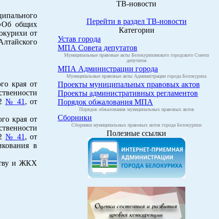
ТВ-новости
ципального
Перейти в раздел ТВ-новости
 «Об общих
Категории
окурихи от
Устав города
 Алтайского
МПА Совета депутатов
Муниципальные правовые акты Белокурихинского городского Совета
депутатов
МПА Администрации города
Муниципальные правовые акты Администрации города Белокуриха
го края от
Проекты муниципальных правовых актов
ственности
Проекты административных регламентов
12
№ 41
, от
Порядок обжалования МПА
Порядок обжалования муниципальных правовых актов
Сборники
го края от
Сборники муниципальных правовых актов города Белокурихи
ственности
Полезные ссылки
12
№ 41
, от
икования в
ству и ЖКХ