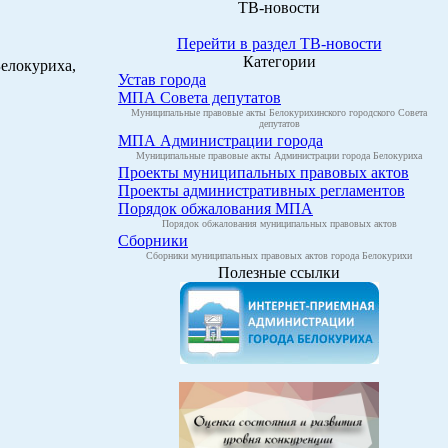
ТВ-новости
Перейти в раздел ТВ-новости
Категории
елокуриха,
Устав города
МПА Совета депутатов
Муниципальные правовые акты Белокурихинского городского Совета
депутатов
МПА Администрации города
Муниципальные правовые акты Администрации города Белокуриха
Проекты муниципальных правовых актов
Проекты административных регламентов
Порядок обжалования МПА
Порядок обжалования муниципальных правовых актов
Сборники
Сборники муниципальных правовых актов города Белокурихи
Полезные ссылки