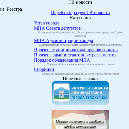
ТВ-новости
ии Реестра
Перейти в раздел ТВ-новости
Категории
Устав города
МПА Совета депутатов
Муниципальные правовые акты Белокурихинского городского Совета
депутатов
МПА Администрации города
Муниципальные правовые акты Администрации города Белокуриха
Проекты муниципальных правовых актов
Проекты административных регламентов
Порядок обжалования МПА
Порядок обжалования муниципальных правовых актов
Сборники
Сборники муниципальных правовых актов города Белокурихи
Полезные ссылки