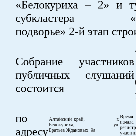
«Белокуриха – 2» и т
субкластера «Си
подворье» 2-й этап стр
Собрание участников
публичных слушаний
состоится
по
Время
Алтайский край, г.
начала
Белокуриха, ул.
регист
адресу
Братьев Ждановых, 9а
участн