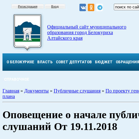
Регистрация
Вход
Официальный сайт муниципального
образования город Белокуриха
Алтайского края
О БЕЛОКУРИХЕ
ВЛАСТЬ
СОВЕТ ДЕПУТАТОВ
БЮДЖЕТ
ОБРАЩЕНИ
СПРАВОЧНОЕ
Главная
»
Документы
»
Публичные слушания
»
По проекту ген
плана
Оповещение о начале публ
слушаний От 19.11.2018