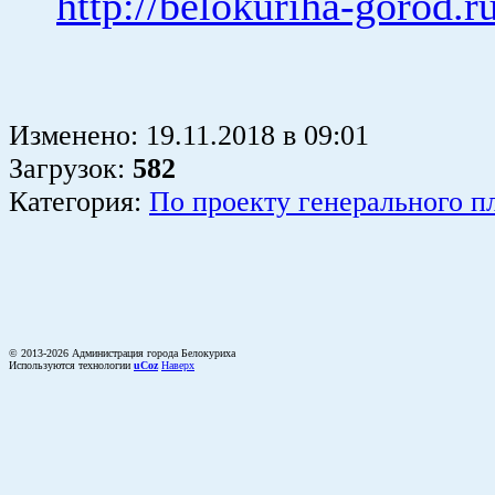
http://belokuriha-gorod.r
Изменено:
19.11.2018
в
09:01
Загрузок
:
582
Категория:
По проекту генерального п
© 2013-2026 Администрация города Белокуриха
Используются технологии
uCoz
Наверх