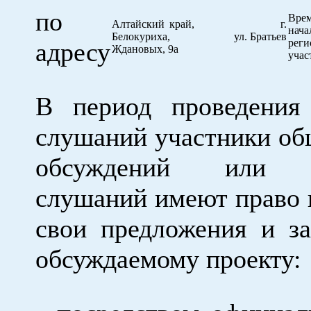
по
Вре
Алтайский край, г.
нача
Белокуриха, ул. Братьев
реги
адресу
Ждановых, 9а
учас
В период проведения
слушаний участники о
обсуждений или п
слушаний имеют право 
свои предложения и з
обсуждаемому проекту: