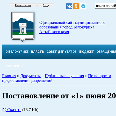
Регистрация
Вход
Официальный сайт муниципального
образования город Белокуриха
Алтайского края
О БЕЛОКУРИХЕ
ВЛАСТЬ
СОВЕТ ДЕПУТАТОВ
БЮДЖЕТ
ОБРАЩЕНИ
СПРАВОЧНОЕ
Главная
»
Документы
»
Публичные слушания
»
По вопросам
предоставления разрешений
Постановление от «1» июня 2
Скачать
(18.7 Kb)