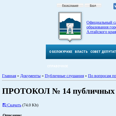
Регистрация
Вход
Официальный с
образования гор
Алтайского края
О БЕЛОКУРИХЕ
ВЛАСТЬ
СОВЕТ ДЕПУТА
СПРАВОЧНОЕ
Главная
»
Документы
»
Публичные слушания
»
По вопросам п
ПРОТОКОЛ № 14 публичных с
Скачать
(74.0 Kb)
Описание: