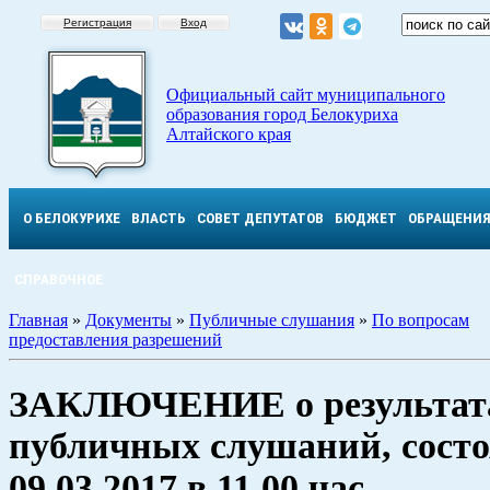
Регистрация
Вход
Официальный сайт муниципального
образования город Белокуриха
Алтайского края
О БЕЛОКУРИХЕ
ВЛАСТЬ
СОВЕТ ДЕПУТАТОВ
БЮДЖЕТ
ОБРАЩЕНИ
СПРАВОЧНОЕ
Главная
»
Документы
»
Публичные слушания
»
По вопросам
предоставления разрешений
ЗАКЛЮЧЕНИЕ о результат
публичных слушаний, сост
09.03.2017 в 11.00 час.