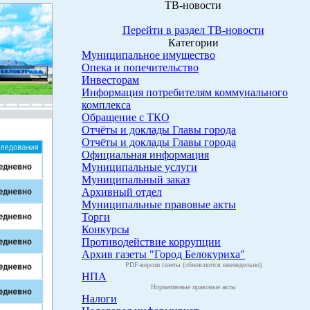
ТВ-новости
Перейти в раздел ТВ-новости
Категории
Муниципальное имущество
Опека и попечительство
Инвесторам
Информация потребителям коммунального
комплекса
Обращение с ТКО
Отчёты и доклады Главы города
Отчёты и доклады Главы города
Официальная информация
Муниципальные услуги
Муниципальный заказ
Архивный отдел
Муниципальные правовые акты
Торги
Конкурсы
Противодействие коррупции
Архив газеты "Город Белокуриха"
PDF-версии газеты (обновляется еженедельно)
НПА
Нормативные правовые акты
Налоги