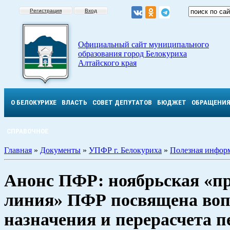
Регистрация
Вход
Официальный сайт муниципального
образования город Белокуриха
Алтайского края
О БЕЛОКУРИХЕ
ВЛАСТЬ
СОВЕТ ДЕПУТАТОВ
БЮДЖЕТ
ОБРАЩЕНИ
СПРАВОЧНОЕ
Главная
»
Документы
»
УПФР г. Белокуриха
»
Полезная инфор
Анонс ПФР: ноябрьская «п
линия» ПФР посвящена во
назначения и перерасчета п