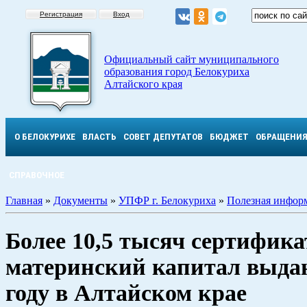
Регистрация
Вход
Официальный сайт муниципального
образования город Белокуриха
Алтайского края
О БЕЛОКУРИХЕ
ВЛАСТЬ
СОВЕТ ДЕПУТАТОВ
БЮДЖЕТ
ОБРАЩЕНИ
СПРАВОЧНОЕ
Главная
»
Документы
»
УПФР г. Белокуриха
»
Полезная инфор
Более 10,5 тысяч сертифика
материнский капитал выдан
году в Алтайском крае