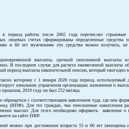
о в период работы после 2002 года перечислял страховые
ных лицевых счетах сформированы определенные средства 
ами и 60 лет мужчинами эти средства можно получить, не
диновременной выплаты, срочной пенсионной выплаты и
енно. В последнем случае для расчета ежемесячной выплаты о
ый период выплаты накопительной пенсии, который ежегодно м
гласно которому с 1 января 2020 года период, используемый д
ентирует начальник управления организации назначения и выпл
прошлом, 2019 году он был 252 месяца.
 обращаться с соответствующим заявлением туда, где они форм
онд (НПФ). Для тех граждан, чьи пенсионные накопления р
чение выплат. Для этого необходимо оформить заявление о 
инете на сайте ПФР.
ений можно при достижении возраста 55 и 60 лет (женщины