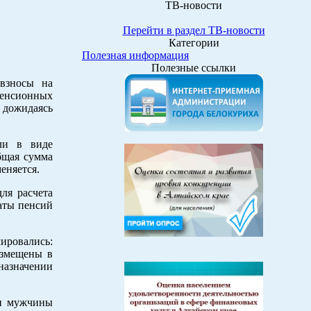
ТВ-новости
Перейти в раздел ТВ-новости
Категории
Полезная информация
Полезные ссылки
 взносы на
пенсионных
 дожидаясь
ли в виде
бщая сумма
еняется.
ля расчета
аты пенсий
ировались:
азмещены в
назначении
 и мужчины