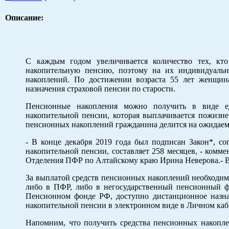
Описание:
С каждым годом увеличивается количество тех, кт
накопительную пенсию, поэтому на их индивидуаль
накоплений. По достижении возраста 55 лет женщин
назначения страховой пенсии по старости.
Пенсионные накопления можно получить в виде е
накопительной пенсии, которая выплачивается пожизн
пенсионных накоплений гражданина делится на ожидаем
- В конце декабря 2019 года был подписан Закон*, со
накопительной пенсии, составляет 258 месяцев, - комм
Отделения ПФР по Алтайскому краю Ирина Неверова.- В 
За выплатой средств пенсионных накоплений необходимо
либо в ПФР, либо в негосударственный пенсионный ф
Пенсионном фонде РФ, доступно дистанционное назна
накопительной пенсии в электронном виде в Личном каб
Напомним, что получить средства пенсионных накопл