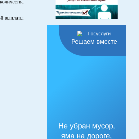
количества
ной выплаты
Решаем вместе
Не убран мусор,
яма на дороге,