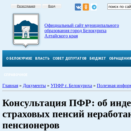
Регистрация
Вход
Официальный сайт муниципального
образования город Белокуриха
Алтайского края
О БЕЛОКУРИХЕ
ВЛАСТЬ
СОВЕТ ДЕПУТАТОВ
БЮДЖЕТ
ОБРАЩЕНИ
СПРАВОЧНОЕ
Главная
»
Документы
»
УПФР г. Белокуриха
»
Полезная инфор
Консультация ПФР: об инд
страховых пенсий неработ
пенсионеров