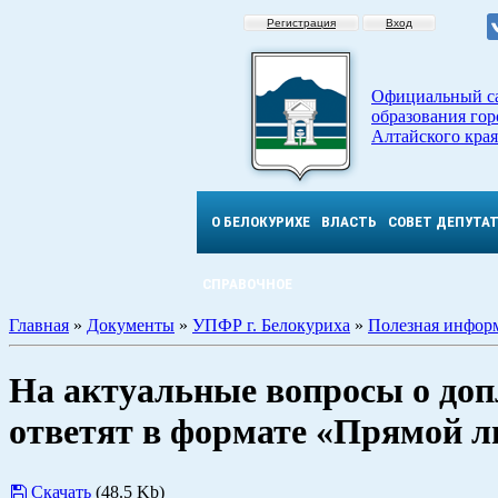
Регистрация
Вход
Официальный с
образования гор
Алтайского края
О БЕЛОКУРИХЕ
ВЛАСТЬ
СОВЕТ ДЕПУТА
СПРАВОЧНОЕ
Главная
»
Документы
»
УПФР г. Белокуриха
»
Полезная инфор
На актуальные вопросы о допл
ответят в формате «Прямой 
Скачать
(48.5 Kb)