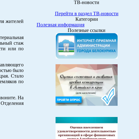
ТВ-новости
Перейти в раздел ТВ-новости
Категории
ля жителей
Полезная информация
Полезные ссылки
териальная
льный стаж
сти или по
равляющего
остью было
рая. Стало
земляков по
Звоните. На
 Отделения