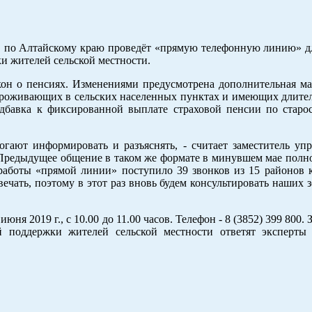
Ф по Алтайскому краю проведёт «прямую телефонную линию» д
и жителей сельской местности.
акон о пенсиях. Изменениями предусмотрена дополнительная ма
проживающих в сельских населенных пунктах и имеющих длите
адбавка к фиксированной выплате страховой пенсии по старо
ают информировать и разъяснять, - считает заместитель уп
Предыдущее общение в таком же формате в минувшем мае полн
 работы «прямой линии» поступило 39 звонков из 15 районов к
ечать, поэтому в этот раз вновь будем консультировать наших 
я 2019 г., с 10.00 до 11.00 часов. Телефон - 8 (3852) 399 800. 
 поддержки жителей сельской местности ответят эксперты