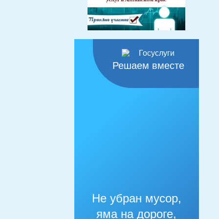
Решаем вместе
Не убран мусор,
яма на дороге,