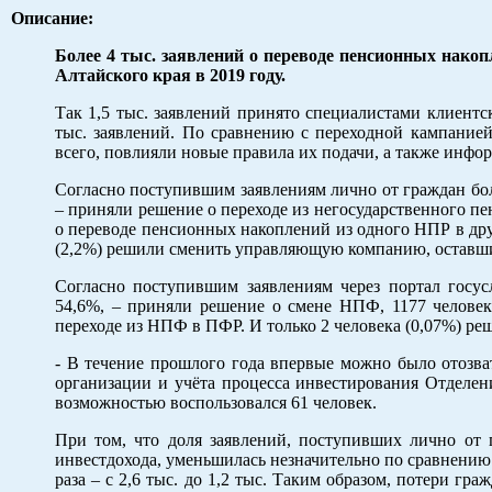
Описание:
Более 4 тыс. заявлений о переводе пенсионных нак
Алтайского края в 2019 году.
Так 1,5 тыс. заявлений принято специалистами клиентс
тыс. заявлений. По сравнению с переходной кампанией 
всего, повлияли новые правила их подачи, а также инфо
Согласно поступившим заявлениям лично от граждан боль
– приняли решение о переходе из негосударственного п
о переводе пенсионных накоплений из одного НПР в дру
(2,2%) решили сменить управляющую компанию, оставш
Согласно поступившим заявлениям через портал госус
54,6%, – приняли решение о смене НПФ, 1177 человек
переходе из НПФ в ПФР. И только 2 человека (0,07%) 
- В течение прошлого года впервые можно было отозват
организации и учёта процесса инвестирования Отдел
возможностью воспользовался 61 человек.
При том, что доля заявлений, поступивших лично от 
инвестдохода, уменьшилась незначительно по сравнению с
раза – с 2,6 тыс. до 1,2 тыс. Таким образом, потери гр