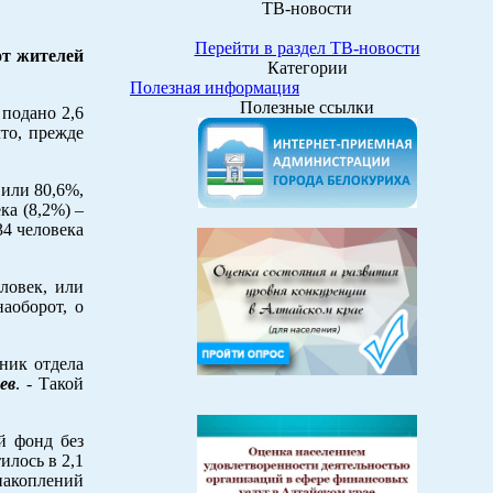
ТВ-новости
Перейти в раздел ТВ-новости
от жителей
Категории
Полезная информация
Полезные ссылки
подано 2,6
то, прежде
 или 80,6%,
ка (8,2%) –
4 человека
ловек, или
аоборот, о
ник отдела
ев
. - Такой
й фонд без
илось в 2,1
 накоплений