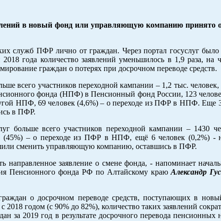
оплений в новый фонд или управляющую компанию принято 
ких служб ПФР лично от граждан. Через портал госуслуг было 
2018 года количество заявлений уменьшилось в 1,9 раза, на ч
рмирование граждан о потерях при досрочном переводе средств.
ше всего участников переходной кампании – 1,2 тыс. человек,
енсионного фонда (НПФ) в Пенсионный фонд России, 123 челове
гой НПФ, 69 человек (4,6%) – о переходе из ПФР в НПФ. Еще 3
ись в ПФР.
луг больше всего участников переходной кампании – 1430 че
 (45%) – о переходе из ПФР в НПФ, ещё 6 человек (0,2%) - н
решили сменить управляющую компанию, оставшись в ПФР.
ь направленное заявление о смене фонда, - напоминает началь
ения Пенсионного фонда РФ по Алтайскому краю
Александр Гус
граждан о досрочном переводе средств, поступающих в новы
 2018 годом (с 90% до 82%), количество таких заявлений сократ
аждан за 2019 год в результате досрочного перевода пенсионных