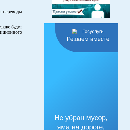
а переводы
также будут
тиционного
Решаем вместе
Не убран мусор,
яма на дороге,