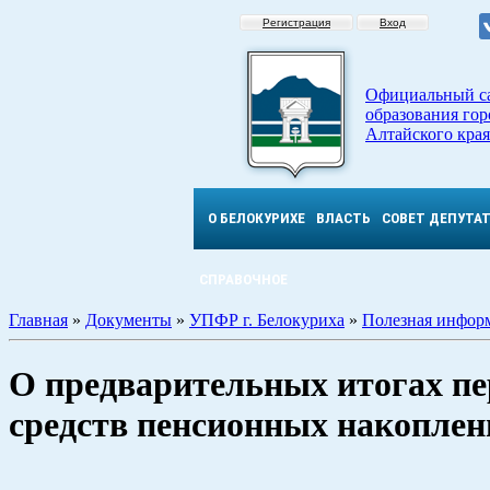
Регистрация
Вход
Официальный с
образования гор
Алтайского края
О БЕЛОКУРИХЕ
ВЛАСТЬ
СОВЕТ ДЕПУТА
СПРАВОЧНОЕ
Главная
»
Документы
»
УПФР г. Белокуриха
»
Полезная инфор
О предварительных итогах пе
средств пенсионных накоплен