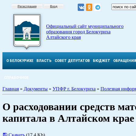
Регистрация
Вход
Официальный сайт муниципального
образования город Белокуриха
Алтайского края
О БЕЛОКУРИХЕ
ВЛАСТЬ
СОВЕТ ДЕПУТАТОВ
БЮДЖЕТ
ОБРАЩЕНИ
СПРАВОЧНОЕ
Главная
»
Документы
»
УПФР г. Белокуриха
»
Полезная инфор
О расходовании средств ма
капитала в Алтайском крае
Скачать
(17.4 Kb)