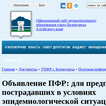
Регистрация
Вход
Официальный сайт муниципального
образования город Белокуриха
Алтайского края
О БЕЛОКУРИХЕ
ВЛАСТЬ
СОВЕТ ДЕПУТАТОВ
БЮДЖЕТ
ОБРАЩЕНИ
СПРАВОЧНОЕ
Главная
»
Документы
»
УПФР г. Белокуриха
»
Полезная инфор
Объявление ПФР: для пред
пострадавших в условиях
эпидемиологической ситуа