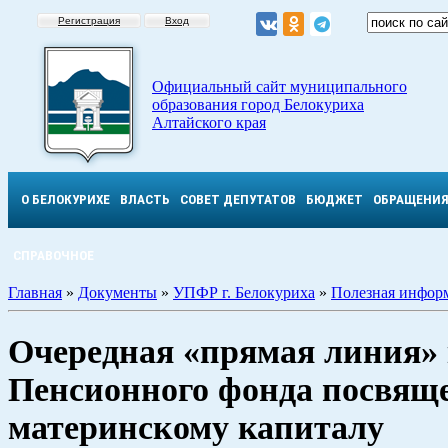
Регистрация
Вход
Официальный сайт муниципального
образования город Белокуриха
Алтайского края
О БЕЛОКУРИХЕ
ВЛАСТЬ
СОВЕТ ДЕПУТАТОВ
БЮДЖЕТ
ОБРАЩЕНИ
СПРАВОЧНОЕ
Главная
»
Документы
»
УПФР г. Белокуриха
»
Полезная инфор
Очередная «прямая линия» 
Пенсионного фонда посвящ
материнскому капиталу