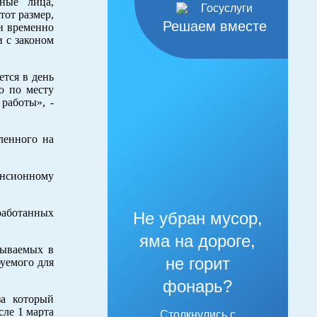
нные лица,
тот размер,
Решаем вместе
ли временно
и с законом
тся в день
ю по месту
работы», -
ленного на
енсионному
аработанных
Не убран мусор,
яма на дороге,
тываемых в
не горит
буемого для
фонарь?
за который
сле 1 марта
Столкнулись с