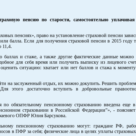
раховую пенсию по старости, самостоятельно уплачивая
овых пенсиях», право на установление страховой пенсии завис
ли балла. Если для получения страховой пенсии в 2015 году т
 11,4.
баллах и стаже, а также другие фактические данные можно 
добное для себя время или получить выписку из лицевого сче
оценить ситуацию: хватает или нет баллов и стажа к моменту
йти на заслуженный отдых, их можно докупить. Решить проблем
Для этого достаточно вступить в добровольные правоотн
 по обязательному пенсионному страхованию введена еще в
сионном страховании в Российской Федерации”», - поясняет
краевого ОПФР Юлия Барсукова.
льному пенсионному страхованию могут: граждане РФ, раб
осов в ПФР за себя; физические лица в целях уплаты страховых