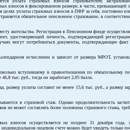
ется уплата страховых взносов страхователем; застрахова
вых взносов в фиксированном размере, в части, превышающей э
в целях уплаты страховых взносов в ПФР за себя, постоянно и
раняется обязательное пенсионное страхование, в соответстви
есту жительства. Регистрация в Пенсионном фонде осуществляе
мент, удостоверяющий личность, подтверждающий регистраци
чаях могут потребоваться документы, подтверждающие факт 
календарном исчислении и зависит от размера МРОТ, установ
ровольно вступившему в правоотношения по обязательному п
,8 тыс. руб., тогда он заработает 2,05 балла.
а, размер уплаты составит не менее 15,6 тыс. руб., а размер з
тываются в страховой стаж. Однако продолжительность засчи
ов не может составлять более половины страхового стажа, тре
вых взносов осуществляется не позднее 31 декабря года, 
 индивидуальном лицевом счете можно будет увидеть только по