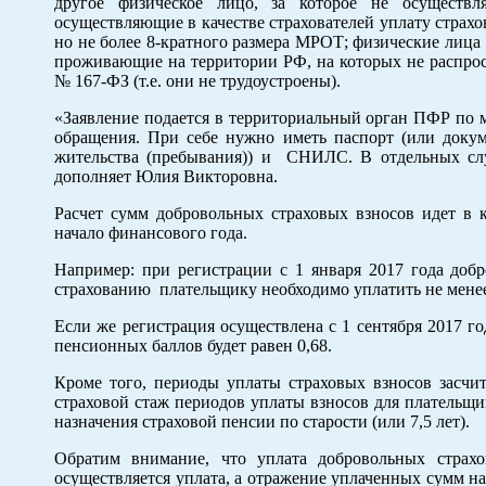
другое физическое лицо, за которое не осуществля
осуществляющие в качестве страхователей уплату страхо
но не более 8-кратного размера МРОТ; физические лица 
проживающие на территории РФ, на которых не распрост
№ 167-ФЗ (т.е. они не трудоустроены).
«Заявление подается в территориальный орган ПФР по м
обращения. При себе нужно иметь паспорт (или доку
жительства (пребывания)) и СНИЛС. В отдельных слу
дополняет Юлия Викторовна.
Расчет сумм добровольных страховых взносов идет в 
начало финансового года.
Например: при регистрации с 1 января 2017 года доб
страхованию плательщику необходимо уплатить не менее 46
Если же регистрация осуществлена с 1 сентября 2017 год
пенсионных баллов будет равен 0,68.
Кроме того, периоды уплаты страховых взносов засчи
страховой стаж периодов уплаты взносов для плательщик
назначения страховой пенсии по старости (или 7,5 лет).
Обратим внимание, что уплата добровольных страхо
осуществляется уплата, а отражение уплаченных сумм на