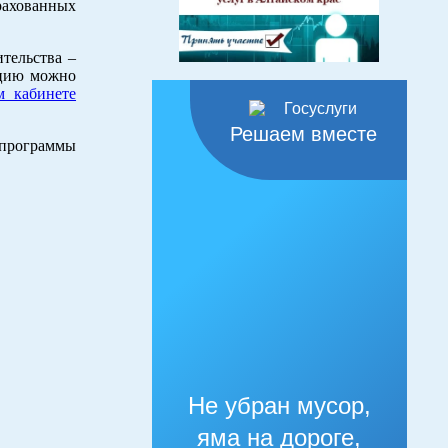
рахованных
тельства –
ацию можно
м кабинете
Решаем вместе
программы
Не убран мусор,
яма на дороге,