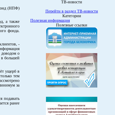
ТВ-новости
фонд (НПФ)
Перейти в раздел ТВ-новости
Категории
Полезная информация
д, а также
Полезные ссылки
лектронного
ого фонда.
клиентов, -
информация
х доводом о
ы в большей
сёт ущерб в
только тем
ассмотрено
минимум за
я подавать
ается ранее