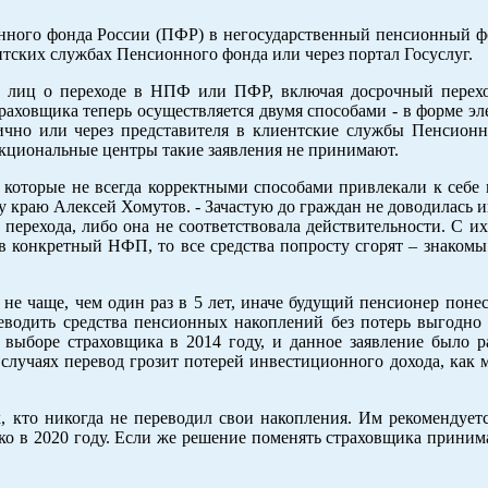
нного фонда России (ПФР) в негосударственный пенсионный 
тских службах Пенсионного фонда или через портал Госуслуг.
х лиц о переходе в НПФ или ПФР, включая досрочный перехо
раховщика теперь осуществляется двумя способами - в форме э
ично или через представителя в клиентские службы Пенсионн
кциональные центры такие заявления не принимают.
 которые не всегда корректными способами привлекали к себе 
 краю Алексей Хомутов. - Зачастую до граждан не доводилась 
перехода, либо она не соответствовала действительности. С и
 в конкретный НФП, то все средства попросту сгорят – знаком
не чаще, чем один раз в 5 лет, иначе будущий пенсионер поне
еводить средства пенсионных накоплений без потерь выгодно 
 выборе страховщика в 2014 году, и данное заявление было р
лучаях перевод грозит потерей инвестиционного дохода, как 
, кто никогда не переводил свои накопления. Им рекомендуетс
ко в 2020 году. Если же решение поменять страховщика приним