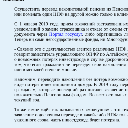
Осуществить перевод накопительной пенсию из Пенсио
или поменять один НПФ на другой можно только в клиен
С 1 января 2019 года прием заявлений застрахованны
уведомлений о замене страховщика и отказе от смены ст
документа через
Портал госуслуг
, либо обратившись л
Теперь ни сами негосударственные фонды, ни Многофун
- Связано это с деятельностью агентов различных НПФ,
говорит заместитель управляющего ОПФР по Алтайскому
о возможных потерях инвестдохода в случае досрочного 
том, что если гражданин не переведет свои накопления
или в меньшей степени многие.
Напомним, переводить накопления без потерь возможно 
виде потери инвестиционного дохода. В 2019 году пер
гражданам, которые последний раз писали заявление о
положительно Пенсионным фондом. Во всех остальных с
текущий год.
То же самое ждёт так называемых «молчунов» - это тех
заявление о досрочном переходе в какой-либо НПФ толь
указанного срока, часть инвестдохода будет потеряна.