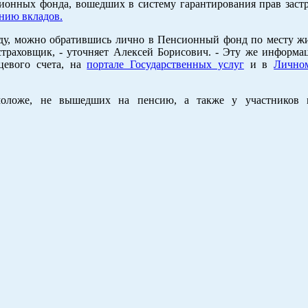
сионных фонда, вошедших в систему гарантирования прав заст
анию вкладов.
оду, можно обратившись лично в Пенсионный фонд по месту жи
 страховщик, - уточняет Алексей Борисович. - Эту же информ
цевого счета, на
портале Государственных услуг
и в
Лично
моложе, не вышедших на пенсию, а также у участников 