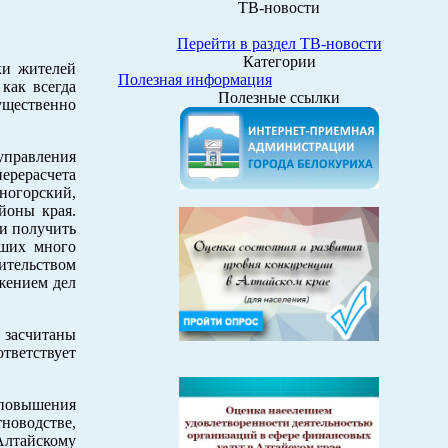
ТВ-новости
Перейти в раздел ТВ-новости
Категории
ки жителей
Полезная информация
как всегда
Полезные ссылки
ущественно
управления
перерасчета
ногорский,
йоны края.
ли получить
вших много
вительством
жением дел
х засчитаны
тветствует
 повышения
новодстве,
Алтайскому