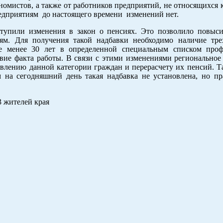
омистов, а также от работников предприятий, не относящихся 
редприятиям до настоящего времени изменений нет.
тупили изменения в закон о пенсиях. Это позволило повыс
. Для получения такой надбавки необходимо наличие тре
не менее 30 лет в определенной специальным списком про
твие факта работы. В связи с этими изменениями региональное
влению данной категории граждан и перерасчету их пенсий. Та
м на сегодняшний день такая надбавка не установлена, но пр
3 жителей края