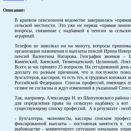
Описание:
В краевом пенсионном ведомстве завершилась «пряма
сельской местности. Это уже не первая «прямая линия
вопросы, связанные с надбавкой к пенсии за сельск
аграрный.
Телефон не замолкал ни на минуту, вопросы принимал
организации назначения и выплаты пенсий Ирина Неверов
пенсий Валентина Натарова. География звонков – Ш
Каменский, Баевский, Тюменцевский, Целинный, Локт
Всего за час принято 25 вопросов. На сегодняшний день 
доплату по разным причинам, что и послужило повод
бухгалтеров, кассиров, то есть тех, в трудовых книжка
Российской Федерации Список профессий, имеющих пра
селяне не согласны и ждут изменений в указанный Списо
Так, например, Александра Н. из Шипуновского района и
для определения права на сельскую надбавку, а вот 
существующему списку профессий. А в результате - необх
- Бухгалтеры, экономисты, кассиры списком профес
фиксированной выплаты – постоянная занятость в сел
рыбоводстве - комментирует ситуацию начальник упр