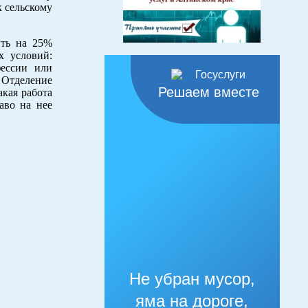
к сельскому
ить на 25%
х условий:
фессии или
 Отделение
Решаем вместе
кая работа
аво на нее
Не убран мусор,
яма на дороге,