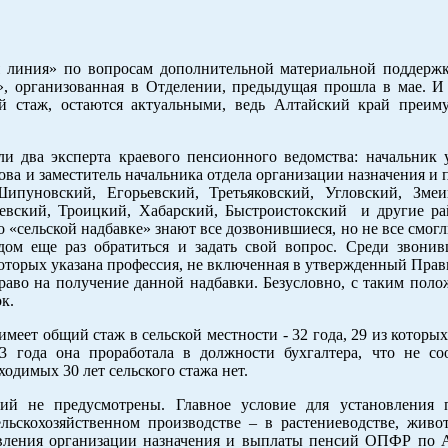
я линия» по вопросам дополнительной материальной поддерж
», организованная в Отделении, предыдущая прошла в мае. И 
ий стаж, остаются актуальными, ведь Алтайский край преим
и два эксперта краевого пенсионного ведомства: начальник 
а и заместитель начальника отдела организации назначения и 
ипуновский, Егорьевский, Третьяковский, Угловский, Змеи
евский, Троицкий, Хабарский, Быстроистокский и другие ра
о «сельской надбавке» знают все дозвонившиеся, но не все смог
ом еще раз обратиться и задать свой вопрос. Среди звони
х которых указана профессия, не включенная в утвержденный Пра
во на получение данной надбавки. Безусловно, с таким поло
к.
меет общий стаж в сельской местности - 32 года, 29 из которы
3 года она проработала в должности бухгалтера, что не соо
одимых 30 лет сельского стажа нет.
сий не предусмотрены. Главное условие для установления
ьскохозяйственном производстве – в растениеводстве, живот
авления организации назначения и выплаты пенсий ОПФР по 