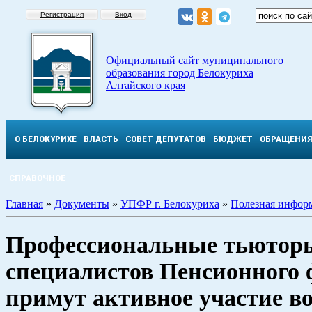
Регистрация
Вход
Официальный сайт муниципального
образования город Белокуриха
Алтайского края
О БЕЛОКУРИХЕ
ВЛАСТЬ
СОВЕТ ДЕПУТАТОВ
БЮДЖЕТ
ОБРАЩЕНИ
СПРАВОЧНОЕ
Главная
»
Документы
»
УПФР г. Белокуриха
»
Полезная инфор
Профессиональные тьюторы
специалистов Пенсионного 
примут активное участие в