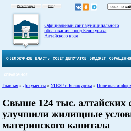
Регистрация
Вход
Официальный сайт муниципального
образования город Белокуриха
Алтайского края
О БЕЛОКУРИХЕ
ВЛАСТЬ
СОВЕТ ДЕПУТАТОВ
БЮДЖЕТ
ОБРАЩЕНИ
СПРАВОЧНОЕ
Главная
»
Документы
»
УПФР г. Белокуриха
»
Полезная инфор
Свыше 124 тыс. алтайских 
улучшили жилищные услови
материнского капитала