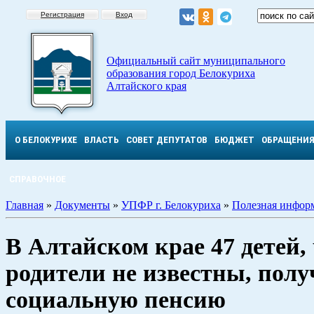
Регистрация
Вход
Официальный сайт муниципального
образования город Белокуриха
Алтайского края
О БЕЛОКУРИХЕ
ВЛАСТЬ
СОВЕТ ДЕПУТАТОВ
БЮДЖЕТ
ОБРАЩЕНИ
СПРАВОЧНОЕ
Главная
»
Документы
»
УПФР г. Белокуриха
»
Полезная инфор
В Алтайском крае 47 детей,
родители не известны, пол
социальную пенсию