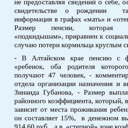
не предоставляя сведений о себе, о
свидетельстве о рождении та
информация в графах «мать» и «отец
Размер пенсии, которая вы
«подкидышам», приравнен к социал
случаю потери кормильца круглым с
- В Алтайском крае пенсию с ф
«ребенок, оба родителя которог
получают 47 человек, - комментир
отдела организации назначения и 
Зинаида Губанова, - Размер выпла
районного коэффициента, который, в
зависит от места проживания ребен
он составляет 15%, в денежном в
914,60 руб., а в «степной» зоне ко