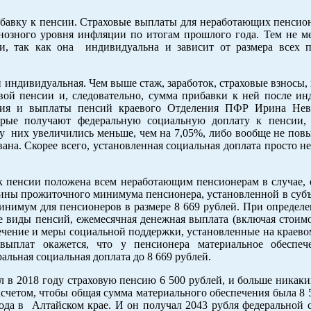
ибавку к пенсии. Страховые выплаты для неработающих пенсио
нозного уровня инфляции по итогам прошлого года. Тем не ме
, так как она индивидуальна и зависит от размера всех 
 индивидуальная. Чем выше стаж, заработок, страховые взносы,
ой пенсии и, следовательно, сумма прибавки к ней после инд
ения и выплаты пенсий краевого Отделения ПФР Ирина Нев
орые получают федеральную социальную доплату к пенсии,
у них увеличились меньше, чем на 7,05%, либо вообще не повы
вана. Скорее всего, установленная социальная доплата просто н
к пенсии положена всем неработающим пенсионерам в случае, 
чины прожиточного минимума пенсионера, установленной в субъ
инимум для пенсионеров в размере 8 669 рублей. При определ
е виды пенсий, ежемесячная денежная выплата (включая стоимо
ечение и меры социальной поддержки, установленные на краево
ыплат окажется, что у пенсионера материальное обеспеч
альная социальная доплата до 8 669 рублей.
 в 2018 году страховую пенсию 6 500 рублей, и больше никаки
асчетом, чтобы общая сумма материального обеспечения была 8 
да в Алтайском крае. И он получал 2043 рубля федеральной 