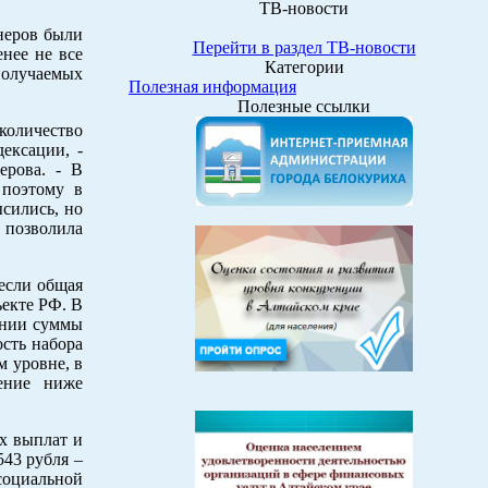
ТВ-новости
неров были
Перейти в раздел ТВ-новости
нее не все
Категории
получаемых
Полезная информация
Полезные ссылки
 количество
ексации, -
ерова. - В
 поэтому в
сились, но
е позволила
если общая
екте РФ. В
ении суммы
сть набора
м уровне, в
ение ниже
х выплат и
543 рубля –
социальной