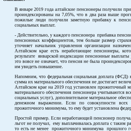
В январе 2019 года алтайские пенсионеры получили пр
проиндексированы на 7,05%, что в два раза выше прог
пожилые люди получили заметную прибавку к пенсии
социальных выплат.
- Действительно, у каждого пенсионера прибавка пенсии
пенсионных коэффициентов, тем больше размер страхов
уточняет начальник управления организации назнач
Алтайском крае есть неработающие пенсионеры, кот
результате январской индексации пенсионные выплаты 
это вовсе не означает, что пенсия не была проиндексиро
им увидеть повышение.
Напомним, что федеральная социальная доплата (ФСД) 
сумма их материального обеспечения не достигает вели
Алтайском крае на 2019 год установлен прожиточный м
материального обеспечения пенсионера учитываются вс
социальных услуг), дополнительное материальное обесп
денежном выражении. Если по совокупности всех в
прожиточного минимума, то ему будет установлена федер
Простой пример. Если неработающий пенсионер получал
льгот не получал, ему выплачивалась доплата с таким р
то есть не менее прожиточного минимума прошлого го