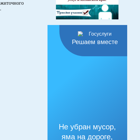
ожиточного
.
Решаем вместе
Не убран мусор,
яма на дороге,