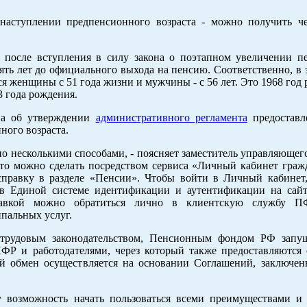
аступлении предпенсионного возраста - можно получить че
 после вступления в силу закона о поэтапном увеличении п
пять лет до официального выхода на пенсию. Соответственно, в 
 женщины с 51 года жизни и мужчины - с 56 лет. Это 1968 год
3 года рождения.
тва об утверждении
административного регламента
предоставл
ного возраста.
но несколькими способами, - поясняет заместитель управляюще
это можно сделать посредством сервиса «Личный кабинет граж
справку в разделе «Пенсии». Чтобы войти в Личный кабинет
в Единой системе идентификации и аутентификации на сайт
правкой можно обратиться лично в клиентскую службу 
пальных услуг.
 трудовым законодательством, Пенсионным фондом РФ запу
Р и работодателями, через который также предоставляются 
й обмен осуществляется на основании Соглашений, заключе
 возможность начать пользоваться всеми преимуществами и 