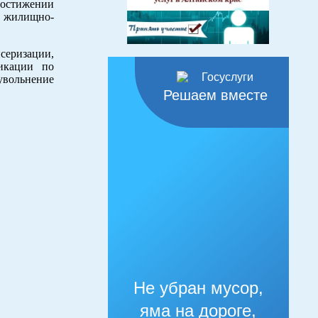
достижении
х жилищно-
серизации,
икации по
увольнение
Решаем вместе
Не убран мусор,
яма на дороге,