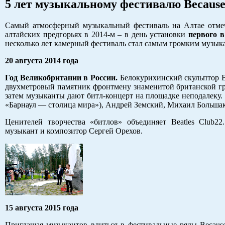
5 лет музыкальному фестивалю Because o
Самый атмосферный музыкальный фестиваль на Алтае отмеча
алтайских предгорьях в 2014-м – в день установки
первого 
несколько лет камерный фестиваль стал самым громким музык
20 августа 2014 года
Год Великобритании в России.
Белокурихинский скульптор В
двухметровый памятник фронтмену знаменитой британской гр
затем музыканты дают битл-концерт на площадке неподалеку. 
«Барнаул — столица мира»), Андрей Земский, Михаил Большак
Ценителей творчества «битлов» объединяет Beatles Club2
музыкант и композитор Сергей Орехов.
15 августа 2015 года
Приглашая музыкантов влиться в фестивальные ряды Because 