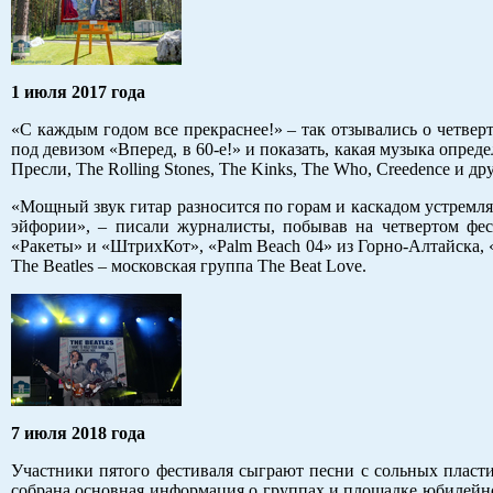
1 июля 2017 года
«С каждым годом все прекраснее!» – так отзывались о четверт
под девизом «Вперед, в 60-е!» и показать, какая музыка опреде
Пресли, The Rolling Stones, The Kinks, The Who, Creedence и 
«Мощный звук гитар разносится по горам и каскадом устремля
эйфории», – писали журналисты, побывав на четвертом фес
«Ракеты» и «ШтрихКот», «Palm Beach 04» из Горно-Алтайска, 
The Beatles – московская группа The Beat Love.
7 июля 2018 года
Участники пятого фестиваля сыграют песни с сольных пласти
собрана основная информация о группах и площадке юбилейног