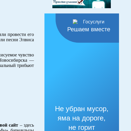
Решаем вместе
или провести его
чали песни Элвиса
писуемое чувство
 Новосибирска —
циальный трибьют
Не убран мусор,
яма на дороге,
вой сайт
– здесь
не горит
«Мы», барнаульцы