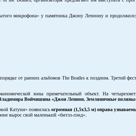
ткрытого микрофона» у памятника Джону Леннону и продолжилс
орядке от ранних альбомов The Beatles к поздним. Третий фест
экономической зоны примечательный объект. На четырехме
Владимира Войчишина «Джон Леннон. Земляничные поляны
овой Катуни» появилась
огромная (1,5х3,5 м) оправа узнаваем
зоне вырос свой маленький «битлз-лэнд».