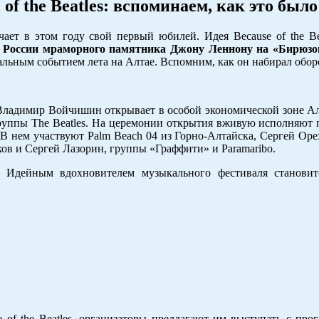
f the Beatles: вспоминаем, как это было
ет в этом году свой первый юбилей. Идея Because of the Bea
в России мраморного памятника Джону Леннону на «Бирюзо
альным событием лета на Алтае. Вспомним, как он набирал обор
ладимир Войчишин открывает в особой экономической зоне Ал
уппы The Beatles. На церемонии открытия вживую исполняют п
В нем участвуют Palm Beach 04 из Горно-Алтайска, Сергей Оре
ов и Сергей Лазорин, группы «Граффити» и Paramaribo.
2. Идейным вдохновителем музыкального фестиваля становит
of the Beatles, организаторы предлагают им выступать с про