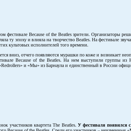
ом фестивале Because of the Beatles зрители. Организаторы реш
ляла ту эпоху и влияла на творчество Beatles. На фестивале зву
других культовых исполнителей того времени.
ется вниз, отчего появляются мурашки по коже и возникает нео
тивале Because of the Beatles. На нем выступили группы из
«Redrollers» и «Мы» из Барнаула и единственный в России офи
нок участников квартета The Beatles.
У фестиваля появился с
о Because of the Beatles. Среди его участников – неизменные 