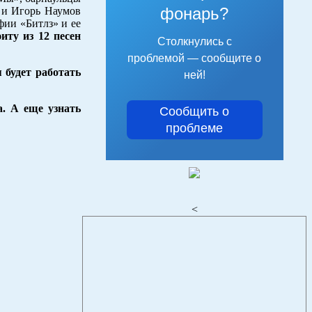
фонарь?
н и Игорь Наумов
фии «Битлз» и ее
ту из 12 песен
Столкнулись с
проблемой — сообщите о
 будет работать
ней!
. А еще узнать
Сообщить о
проблеме
<