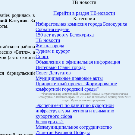
ТВ-новости
Перейти в раздел ТВ-новости
tles родилась в
Категории
вой Катуни».
За
Избирательная комиссия города Белокуриха
оты.
События недели
150 лет курорту Белокуриха
ТВ-новости
Жизнь города
тайского района
Туризм и курорт
есню «Битлз», а
Спорт
хов (автор книги
Объявления и официальная информация
Интервью Главы города
Совет Депутатов
ся барнаульский
Муниципальные правовые акты
Приоритетный проект "Формирование
комфортной городской среды"
«Формирование современной городской среды на территории города
Белокуриха Алтайского края» на 2017 год и плановый период 2018-2019
годы. Муниципальная программа.
Эксперимент по развитию курортной
инфраструктуры региона и взиманию
курортного сбора
Белокуриха-2
Межмуниципальное сотрудничество
75-летие Великой Победы
граммой из пяти-