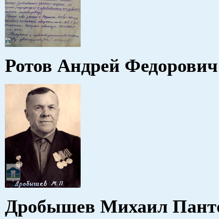
Ротов Андрей Федорович
Дробышев Михаил Пант