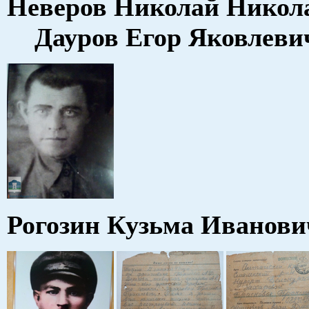
Неверов Николай Ни
Дауров Егор Яковлеви
Рогозин Кузьма Иванови