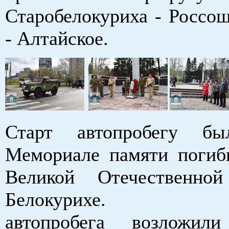
Старобелокуриха - Россош
- Алтайское.
Старт автопробегу б
Мемориале памяти поги
Великой Отечественн
Белокурихе. Уч
автопробега возложи