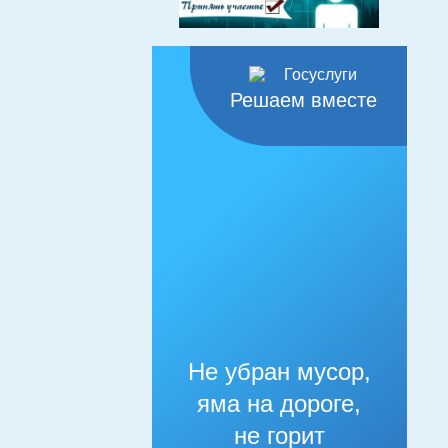
Решаем вместе
Не убран мусор,
яма на дороге,
не горит