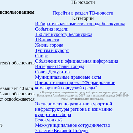
ТВ-новости
 использованием
Перейти в раздел ТВ-новости
Категории
Избирательная комиссия города Белокуриха
События недели
150 лет курорту Белокуриха
ТВ-новости
Жизнь города
Туризм и курорт
Спорт
Объявления и официальная информация
теля) обеспечить
Интервью Главы города
Совет Депутатов
Муниципальные правовые акты
Приоритетный проект "Формирование
комфортной городской среды"
ревышает 40 млн.
«Формирование современной городской среды на территории города
были обеспечить
Белокуриха Алтайского края» на 2017 год и плановый период 2018-2019
кт освобождается
годы. Муниципальная программа.
Эксперимент по развитию курортной
инфраструктуры региона и взиманию
курортного сбора
Белокуриха-2
д.
Межмуниципальное сотрудничество
75-летие Великой Победы