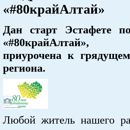
«#80крайАлтай»
Дан старт Эстафете по
«#80крайАлтай»,
приурочена к грядущем
региона.
Любой житель нашего р