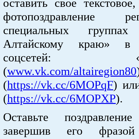
оставить свое текстовое,
фотопоздравление 
специальных группа
Алтайскому краю» в
соцсетей: «ВКо
(
www.vk.com/altairegion80
(
https://vk.cc/6MOPqF
) ил
(
https://vk.cc/6MOPXP
).
Оставьте поздравлени
завершив его фразой