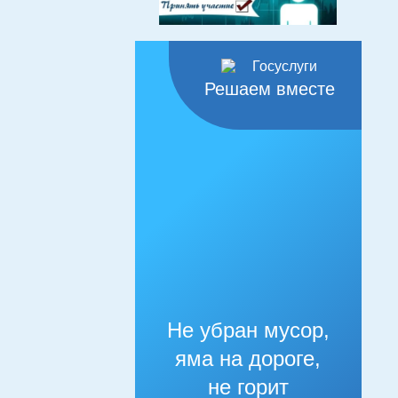
Решаем вместе
Не убран мусор,
яма на дороге,
не горит