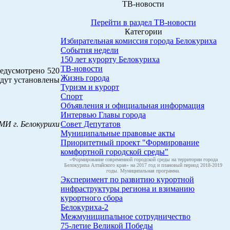
ТВ-новости
Перейти в раздел ТВ-новости
Категории
Избирательная комиссия города Белокуриха
События недели
150 лет курорту Белокуриха
ТВ-новости
редусмотрено 520
Жизнь города
удут установлены
Туризм и курорт
Спорт
Объявления и официальная информация
Интервью Главы города
МИ г. Белокурихи
Совет Депутатов
Муниципальные правовые акты
Приоритетный проект "Формирование
комфортной городской среды"
«Формирование современной городской среды на территории города
Белокуриха Алтайского края» на 2017 год и плановый период 2018-2019
годы. Муниципальная программа.
Эксперимент по развитию курортной
инфраструктуры региона и взиманию
курортного сбора
Белокуриха-2
Межмуниципальное сотрудничество
75-летие Великой Победы