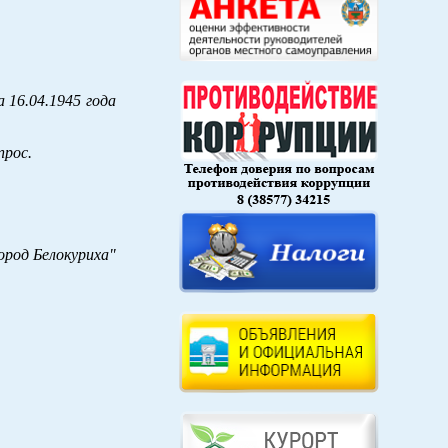
 16.04.1945 года
прос.
род Белокуриха"