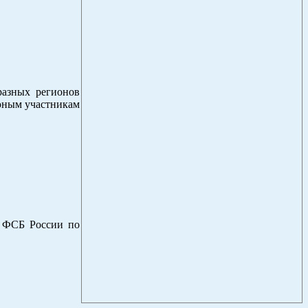
разных регионов
 юным участникам
я ФСБ России по