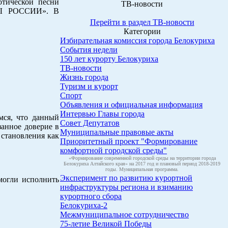
отической песни
ТВ-новости
ЕРЫ РОССИИ». В
Перейти в раздел ТВ-новости
Категории
Избирательная комиссия города Белокуриха
События недели
150 лет курорту Белокуриха
ТВ-новости
Жизнь города
Туризм и курорт
Спорт
Объявления и официальная информация
Интервью Главы города
мся, что данный
Совет Депутатов
занное доверие в
Муниципальные правовые акты
 становления как
Приоритетный проект "Формирование
комфортной городской среды"
«Формирование современной городской среды на территории города
Белокуриха Алтайского края» на 2017 год и плановый период 2018-2019
годы. Муниципальная программа.
Эксперимент по развитию курортной
могли исполнить
инфраструктуры региона и взиманию
курортного сбора
Белокуриха-2
Межмуниципальное сотрудничество
75-летие Великой Победы