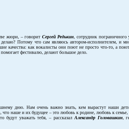
тве жюри, – говорит
Сергей Редькин
, сотрудник пограничного
 делаю? Потому что сам являюсь автором-исполнителем, и мн
шие качества: как вокалисты они поют не просто что-то, а пою
 помогает фестивалю, делают большое дело.
нему дню. Нам очень важно знать, кем вырастут наши дети
о, что наше и их будущее – это любовь к родине, любовь к семье
о будут уважать тебя, – рассказал
Александр Головашкин
, 