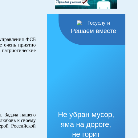
Решаем вместе
 управления ФСБ
е очень приятно
т патриотические
Не убран мусор,
. Задача нашего
, любовь к своему
яма на дороге,
герой Российской
не горит