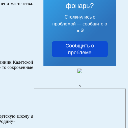
пени мастерства.
фонарь?
Столкнулись с
проблемой — сообщите о
ней!
Сообщить о
проблеме
анник Кадетской
е-то сокровенные
<
адетскую школу я
Родину».