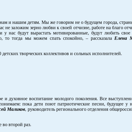
 нам и нашим детям. Мы же говорим не о будущем города, страны,
час не заложим зерно любви к своей отчизне, работе на благо отч
 у нас будут вырастать мотивированные, будут любить свое о
во, то тогда мы можем спать спокойно, – рассказала
Елена 
0 детских творческих коллективов и сольных исполнителей.
е и духовное воспитание молодого поколения. Все выступлени
 понимаем: пока дети поют патриотические песни, будущее у 
сей Маликов
, руководитель регионального отделения общеросс
 во второй раз.