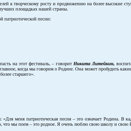
лей к творческому росту и продвижению на более высокие сту
 лучших площадках нашей страны.
ой патриотической песни:
пасть на этот фестиваль, – говорит
Никита Литейкин,
воспит
е главное, когда мы говорим о Родине. Она может пробудить каки
 более старшего».
: «Для меня патриотическая песня – это означает Родина. В к
то, что мы поем – это родное. Я очень люблю свою школу и свою 