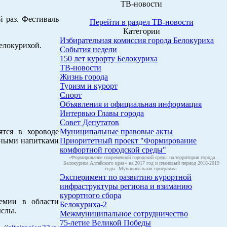
ТВ-новости
й раз. Фестиваль
Перейти в раздел ТВ-новости
Категории
Избирательная комиссия города Белокуриха
елокурихой.
События недели
150 лет курорту Белокуриха
ТВ-новости
Жизнь города
Туризм и курорт
Спорт
Объявления и официальная информация
Интервью Главы города
Совет Депутатов
ятся в хороводе
Муниципальные правовые акты
усными напитками
Приоритетный проект "Формирование
комфортной городской среды"
«Формирование современной городской среды на территории города
Белокуриха Алтайского края» на 2017 год и плановый период 2018-2019
годы. Муниципальная программа.
Эксперимент по развитию курортной
инфраструктуры региона и взиманию
курортного сбора
емии в области
Белокуриха-2
ыслы.
Межмуниципальное сотрудничество
75-летие Великой Победы