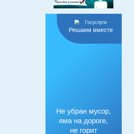
Решаем вместе
Не убран мусор,
яма на дороге,
не горит