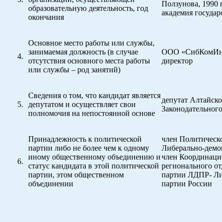
Ползунова, 1990
образовательную деятельность, год
академия государ
окончания
Основное место работы или службы,
занимаемая должность (в случае
ООО «СибКомИнв
отсутствия основного места работы
директор
или службы – род занятий)
Сведения о том, что кандидат является
депутат Алтайско
депутатом и осуществляет свои
Законодательног
полномочия на непостоянной основе
Принадлежность к политической
член Политическ
партии либо не более чем к одному
Либерально-демо
иному общественному объединению и
член Координаци
статус кандидата в этой политической
регионального о
партии, этом общественном
партии ЛДПР- Ли
объединении
партии России