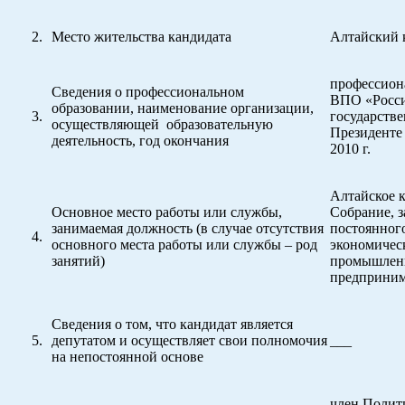
Место жительства кандидата
Алтайский к
профессион
Сведения о профессиональном
ВПО «Росси
образовании, наименование организации,
государств
осуществляющей образовательную
Президенте
деятельность, год окончания
2010 г.
Алтайское к
Основное место работы или службы,
Собрание, з
занимаемая должность (в случае отсутствия
постоянног
основного места работы или службы – род
экономичес
занятий)
промышлен
предприним
Сведения о том, что кандидат является
депутатом и осуществляет свои полномочия
___
на непостоянной основе
член Полит